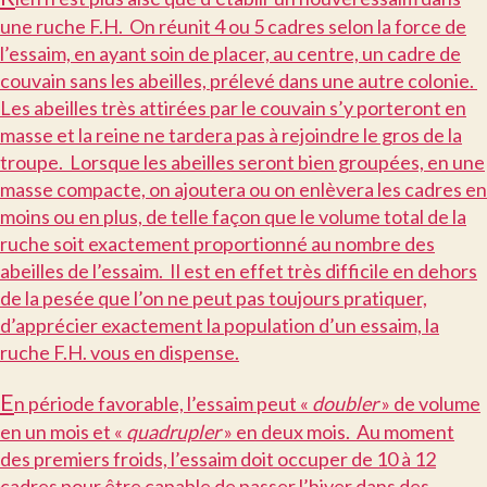
une ruche F.H. On réunit 4 ou 5 cadres selon la force de
l’essaim, en ayant soin de placer, au centre, un cadre de
couvain sans les abeilles, prélevé dans une autre colonie.
Les abeilles très attirées par le couvain s’y porteront en
masse et la reine ne tardera pas à rejoindre le gros de la
troupe. Lorsque les abeilles seront bien groupées, en une
masse compacte, on ajoutera ou on enlèvera les cadres en
moins ou en plus, de telle façon que le volume total de la
ruche soit exactement proportionné au nombre des
abeilles de l’essaim. Il est en effet très difficile en dehors
de la pesée que l’on ne peut pas toujours pratiquer,
d’apprécier exactement la population d’un essaim, la
ruche F.H. vous en dispense.
E
n période favorable, l’essaim peut «
doubler
» de volume
en un mois et «
quadrupler
» en deux mois. Au moment
des premiers froids, l’essaim doit occuper de 10 à 12
cadres pour être capable de passer l’hiver dans des