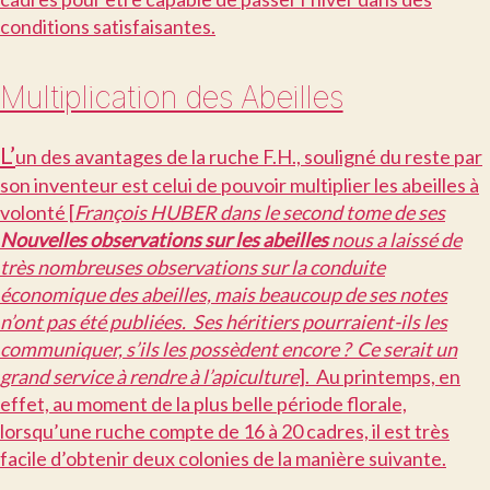
conditions satisfaisantes.
Multiplication des Abeilles
L’
un des avantages de la ruche F.H., souligné du reste par
son inventeur est celui de pouvoir multiplier les abeilles à
volonté [
François HUBER dans le second tome de ses
Nouvelles observations sur les abeilles
nous a laissé de
très nombreuses observations sur la conduite
économique des abeilles, mais beaucoup de ses notes
n’ont pas été publiées. Ses héritiers pourraient-ils les
communiquer, s’ils les possèdent encore ? Ce serait un
grand service à rendre à l’apiculture
]. Au printemps, en
effet, au moment de la plus belle période florale,
lorsqu’une ruche compte de 16 à 20 cadres, il est très
facile d’obtenir deux colonies de la manière suivante.