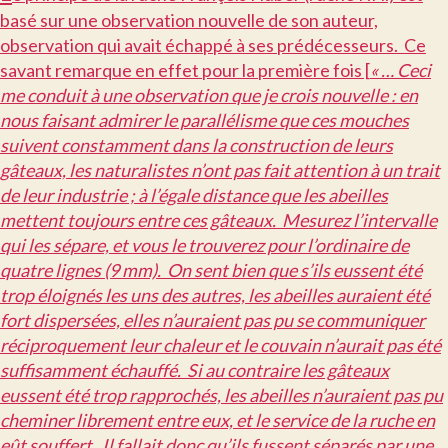
basé sur une observation nouvelle de son auteur,
observation qui avait échappé à ses prédécesseurs. Ce
savant remarque en effet pour la première fois [
« … Ceci
me conduit à une observation que je crois nouvelle : en
nous faisant admirer le parallélisme que ces mouches
suivent constamment dans la construction de leurs
gâteaux, les naturalistes n’ont pas fait attention à un trait
de leur industrie ; à l’égale distance que les abeilles
mettent toujours entre ces gâteaux. Mesurez l’intervalle
qui les sépare, et vous le trouverez pour l’ordinaire de
quatre lignes (9 mm). On sent bien que s’ils eussent été
trop éloignés les uns des autres, les abeilles auraient été
fort dispersées, elles n’auraient pas pu se communiquer
réciproquement leur chaleur et le couvain n’aurait pas été
suffisamment échauffé. Si au contraire les gâteaux
eussent été trop rapprochés, les abeilles n’auraient pas pu
cheminer librement entre eux, et le service de la ruche en
eût souffert. Il fallait donc qu’ils fussent séparés par une