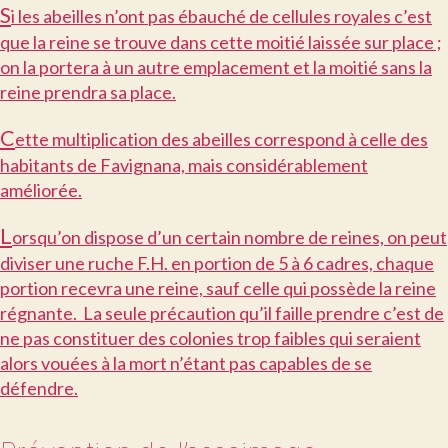
S
i les abeilles n’ont pas ébauché de cellules royales c’est
que la reine se trouve dans cette moitié laissée sur place ;
on la portera à un autre emplacement et la moitié sans la
reine prendra sa place.
C
ette multiplication des abeilles correspond à celle des
habitants de Favignana, mais considérablement
améliorée.
L
orsqu’on dispose d’un certain nombre de reines, on peut
diviser une ruche F.H. en portion de 5 à 6 cadres, chaque
portion recevra une reine, sauf celle qui possède la reine
régnante. La seule précaution qu’il faille prendre c’est de
ne pas constituer des colonies trop faibles qui seraient
alors vouées à la mort n’étant pas capables de se
défendre.