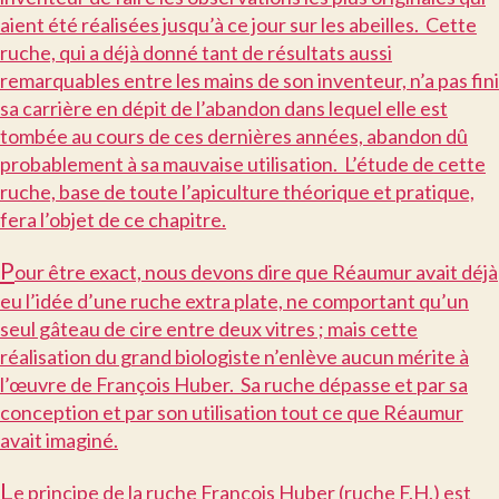
aient été réalisées jusqu’à ce jour sur les abeilles. Cette
ruche, qui a déjà donné tant de résultats aussi
remarquables entre les mains de son inventeur, n’a pas fini
sa carrière en dépit de l’abandon dans lequel elle est
tombée au cours de ces dernières années, abandon dû
probablement à sa mauvaise utilisation. L’étude de cette
ruche, base de toute l’apiculture théorique et pratique,
fera l’objet de ce chapitre.
P
our être exact, nous devons dire que Réaumur avait déjà
eu l’idée d’une ruche extra plate, ne comportant qu’un
seul gâteau de cire entre deux vitres ; mais cette
réalisation du grand biologiste n’enlève aucun mérite à
l’œuvre de François Huber. Sa ruche dépasse et par sa
conception et par son utilisation tout ce que Réaumur
avait imaginé.
L
e principe de la ruche François Huber (ruche F.H.) est