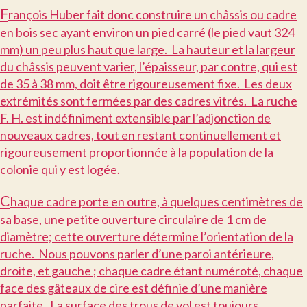
F
rançois Huber fait donc construire un châssis ou cadre
en bois sec ayant environ un pied carré (le pied vaut 324
mm) un peu plus haut que large. La hauteur et la largeur
du châssis peuvent varier, l’épaisseur, par contre, qui est
de 35 à 38 mm, doit être rigoureusement fixe. Les deux
extrémités sont fermées par des cadres vitrés. La ruche
F. H. est indéfiniment extensible par l’adjonction de
nouveaux cadres, tout en restant continuellement et
rigoureusement proportionnée à la population de la
colonie qui y est logée.
C
haque cadre porte en outre, à quelques centimètres de
sa base, une petite ouverture circulaire de 1 cm de
diamètre; cette ouverture détermine l’orientation de la
ruche. Nous pouvons parler d’une paroi antérieure,
droite, et gauche ; chaque cadre étant numéroté, chaque
face des gâteaux de cire est définie d’une manière
parfaite. La surface des trous de vol est toujours