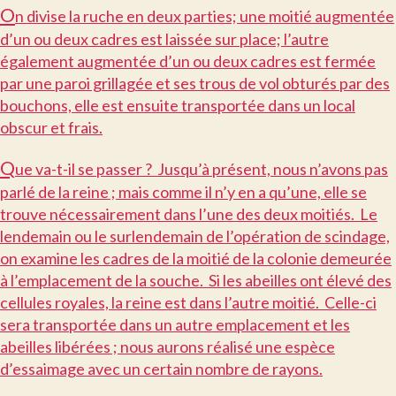
O
n divise la ruche en deux parties; une moitié augmentée
d’un ou deux cadres est laissée sur place; l’autre
également augmentée d’un ou deux cadres est fermée
par une paroi grillagée et ses trous de vol obturés par des
bouchons, elle est ensuite transportée dans un local
obscur et frais.
Q
ue va-t-il se passer ? Jusqu’à présent, nous n’avons pas
parlé de la reine ; mais comme il n’y en a qu’une, elle se
trouve nécessairement dans l’une des deux moitiés. Le
lendemain ou le surlendemain de l’opération de scindage,
on examine les cadres de la moitié de la colonie demeurée
à l’emplacement de la souche. Si les abeilles ont élevé des
cellules royales, la reine est dans l’autre moitié. Celle-ci
sera transportée dans un autre emplacement et les
abeilles libérées ; nous aurons réalisé une espèce
d’essaimage avec un certain nombre de rayons.