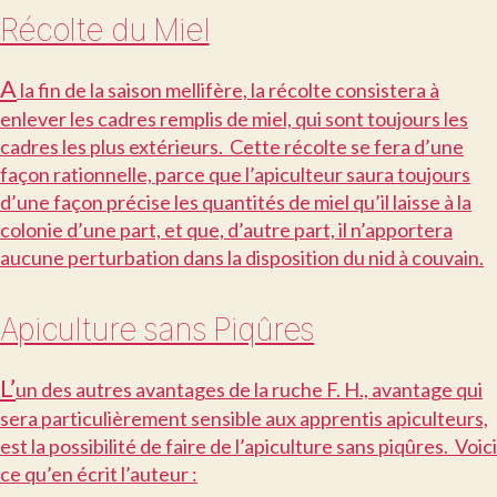
Récolte du Miel
A
la fin de la saison mellifère, la récolte consistera à
enlever les cadres remplis de miel, qui sont toujours les
cadres les plus extérieurs. Cette récolte se fera d’une
façon rationnelle, parce que l’apiculteur saura toujours
d’une façon précise les quantités de miel qu’il laisse à la
colonie d’une part, et que, d’autre part, il n’apportera
aucune perturbation dans la disposition du nid à couvain.
Apiculture sans Piqûres
L’
un des autres avantages de la ruche F. H., avantage qui
sera particulièrement sensible aux apprentis apiculteurs,
est la possibilité de faire de l’apiculture sans piqûres. Voici
ce qu’en écrit l’auteur :