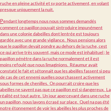
ruche en pleine activité et sy porte activement, en volant
presque uniquement la nuit.
P
endant longtemps nous nous sommes demandés
comment ce papillon pouvait sintroduire impunément
dans une colonie dabeilles dont lentrée est toujours
gardée avec une grande vigilance. Nous pensions alors
que le papillon devait pondre au dehors de la ruche, cest
ce qui arrive très souvent, mais ce mode est inhabituel ; le
papillon pénètre dans la ruche normalement et il est
moins refoulé que nous limaginions. Réaumur avait
constaté le fait et sétonnait que les abeilles fassent si peu
de cas de cet ennemi quelles pourchassent activement
sous formes de chenilles. On pourrait croire que les
abeilles ne savent pas que ce papillon est si dangereux. La
réalité est tout autre. Un jour apercevant dans une ruche
un papillon, nous lavons écrasé sur place. Quel na pas été
notre étonnement de voir les abeilles les plus proches de