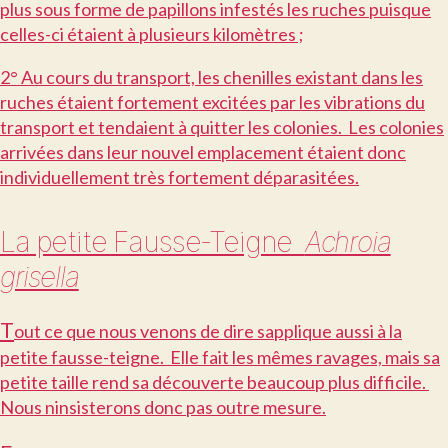
plus sous forme de papillons infestés les ruches puisque
celles-ci étaient à plusieurs kilomètres ;
2° Au cours du transport, les chenilles existant dans les
ruches étaient fortement excitées par les vibrations du
transport et tendaient à quitter les colonies. Les colonies
arrivées dans leur nouvel emplacement étaient donc
individuellement très fortement déparasitées.
La petite Fausse-Teigne 
Achroia
grisella
T
out ce que nous venons de dire sapplique aussi à la
petite fausse-teigne. Elle fait les mêmes ravages, mais sa
petite taille rend sa découverte beaucoup plus difficile.
Nous ninsisterons donc pas outre mesure.