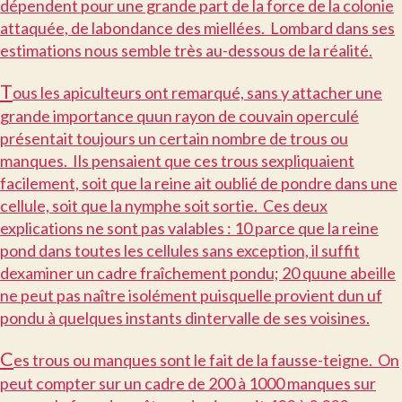
dépendent pour une grande part de la force de la colonie
attaquée, de labondance des miellées. Lombard dans ses
estimations nous semble très au-dessous de la réalité.
T
ous les apiculteurs ont remarqué, sans y attacher une
grande importance quun rayon de couvain operculé
présentait toujours un certain nombre de trous ou
manques. Ils pensaient que ces trous sexpliquaient
facilement, soit que la reine ait oublié de pondre dans une
cellule, soit que la nymphe soit sortie. Ces deux
explications ne sont pas valables : 10 parce que la reine
pond dans toutes les cellules sans exception, il suffit
dexaminer un cadre fraîchement pondu; 20 quune abeille
ne peut pas naître isolément puisquelle provient dun uf
pondu à quelques instants dintervalle de ses voisines.
C
es trous ou manques sont le fait de la fausse-teigne. On
peut compter sur un cadre de 200 à 1000 manques sur