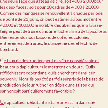
une seule face dun gâteau de cire, soit 400 à 2.000 pour
les deux faces ; soit pour 10 cadres de 4.000 à 20.000.
Comme ces manques se renouvellent à chaque période
de ponte de 21 jours, on peut estimer au bas mot entre
40.000 et 100.000 le nombre des abeilles que la fausse-
teigne peut détruire dans une ruche à linsu de lapiculteur.
Bien entendu nous laissons de côté, les colonies
entièrement détruites, le quinzième des effectifs de
Lombard.
C
e taux de destruction peut paraître considérable et
beaucoup dapiculteurs le mettront en doute. Quils
réfléchissent cependant, quils cherchent dans leur
souvenir. Nont-ils pas été parfois surpris de la baisse de
production de leur rucher en dépit dune saison qui
sannonçait particulièrement favorable ?
U
n apiculteur débutant installe un essaim dans une