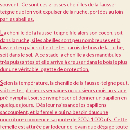
souvent. Ce sont ces grosses chenilles de la fausse-
teigne que lon voit expulser de la ruche, portées au loin
par les abeilles.
L
a chenille de la fausse-teigne file alors son cocon, soit
dans la ruche, si les abeilles sont peu nombreuses et la
laissent en paix, soit entre les parois de bois de la ruche,
soit dans le sol. A ce stade la chenille a des mandibules
très puissantes et elle arrive à creuser dans le bois le plus
dur une véritable logette de protection.
S
elon la température, la chenille de la fausse-teigne peut,
soit rester plusieurs semaines ou plusieurs mois au stade
pré-nymphal, soit se nymphoser et donner un papillon en
quelques jours. Dès leur naissance les papillons
saccouplent, et la femelle qui na besoin daucune
nourriture commence sa ponte de 300 à 1 000 ufs. Cette
femelle est attirée par lodeur de levain que dégage toute