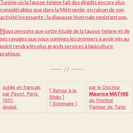
Tunisie où la fausse-teigne fait des dégâts encore plus
considérables que dans la Métropole, en raison de son
activité incessante : la diapause hivernale nexistant pas.
N
ous pensons que cette étude de la fausse-teigne et de
ses ravages que nous sommes les premiers à avoir mis au
point rendra les plus grands services à lapiculture
pratique.
publié en français
par le Docteur
[
Retour à la
par
Payot, Paris
,
Maurice MATHIS
Biblio
]
1951.
de l’Institut
[
Sommaire
]
épuisé.
Pasteur de Tunis