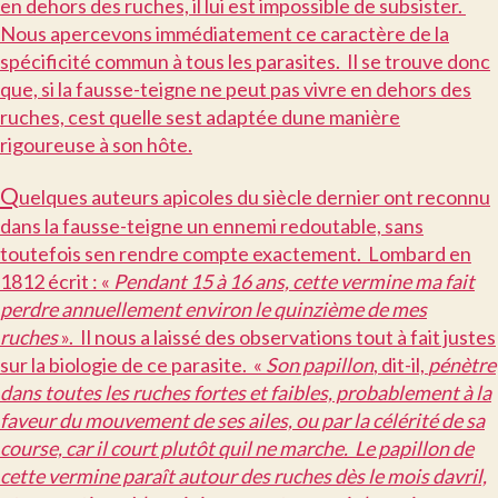
en dehors des ruches, il lui est impossible de subsister.
Nous apercevons immédiatement ce caractère de la
spécificité commun à tous les parasites. Il se trouve donc
que, si la fausse-teigne ne peut pas vivre en dehors des
ruches, cest quelle sest adaptée dune manière
rigoureuse à son hôte.
Q
uelques auteurs apicoles du siècle dernier ont reconnu
dans la fausse-teigne un ennemi redoutable, sans
toutefois sen rendre compte exactement. Lombard en
1812 écrit : «
Pendant 15 à 16 ans, cette vermine ma fait
perdre annuellement environ le quinzième de mes
ruches
». Il nous a laissé des observations tout à fait justes
sur la biologie de ce parasite. «
Son papillon
, dit-il,
pénètre
dans toutes les ruches fortes et faibles, probablement à la
faveur du mouvement de ses ailes, ou par la célérité de sa
course, car il court plutôt quil ne marche. Le papillon de
cette vermine paraît autour des ruches dès le mois davril,