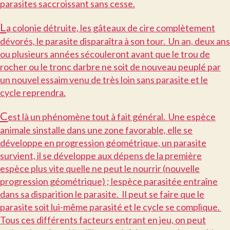
parasites saccroissant sans cesse.
L
a colonie détruite, les gâteaux de cire complètement
dévorés, le parasite disparaîtra à son tour. Un an, deux ans
ou plusieurs années sécouleront avant que le trou de
rocher ou le tronc darbre ne soit de nouveau peuplé par
un nouvel essaim venu de très loin sans parasite et le
cycle reprendra.
C
est là un phénomène tout à fait général. Une espèce
animale sinstalle dans une zone favorable, elle se
développe en progression géométrique, un parasite
survient, il se développe aux dépens de la première
espèce plus vite quelle ne peut le nourrir (nouvelle
progression géométrique) ; lespèce parasitée entraîne
dans sa disparition le parasite. Il peut se faire que le
parasite soit lui-même parasité et le cycle se complique.
Tous ces différents facteurs entrant en jeu, on peut