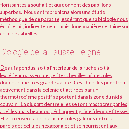
florissantes à souhait et qui donnent des papillons
superbes. Nous entreprenions alors une étude
méthodique de ce parasite, espérant que sa biologie nous
éclairerait, indirectement, mais dune manière certaine sur
celle des abeilles.
Biologie de la Fausse-Teigne
D
es ufs pondus, soit à lintérieur de la ruche soit à
lextérieur naissent de petites chenilles minuscules,
douées dune très grande agilité. Ces chenilles pénètrent
activement dans la colonie et attirées par un
thermotropisme positif se portent dans la zone du nid à
couvain. La plupart dentre elles se font massacrer par les
abeilles, mais beaucoup échappent grâce à leur petitesse.
Elles creusent alors de minuscules galeries entre les
parois des cellules hexagonales et se nourrissent aux