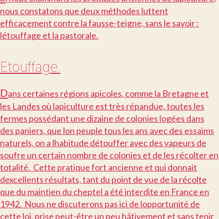
nous constatons que deux méthodes luttent
efficacement contre la fausse-teigne, sans le savoir :
létouffage et la pastorale.
Etouffage.
D
ans certaines régions apicoles, comme la Bretagne et
les Landes où lapiculture est très répandue, toutes les
fermes possédant une dizaine de colonies logées dans
des paniers, que lon peuple tous les ans avec des essaims
naturels, on a lhabitude détouffer avec des vapeurs de
soufre un certain nombre de colonies et de les récolter en
totalité. Cette pratique fort ancienne et qui donnait
dexcellents résultats, tant du point de vue de la récolte
que du maintien du cheptel a été interdite en France en
1942. Nous ne discuterons pas ici de lopportunité de
cette loi, prise peut-être un peu hâtivement et sans tenir