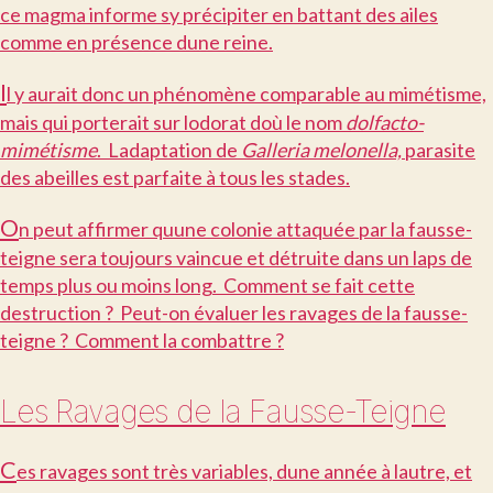
ce magma informe sy précipiter en battant des ailes
comme en présence dune reine.
I
l y aurait donc un phénomène comparable au mimétisme,
mais qui porterait sur lodorat doù le nom
dolfacto-
mimétisme
. Ladaptation de
Galleria melonella,
parasite
des abeilles est parfaite à tous les stades.
O
n peut affirmer quune colonie attaquée par la fausse-
teigne sera toujours vaincue et détruite dans un laps de
temps plus ou moins long. Comment se fait cette
destruction ? Peut-on évaluer les ravages de la fausse-
teigne ? Comment la combattre ?
Les Ravages de la Fausse-Teigne
C
es ravages sont très variables, dune année à lautre, et