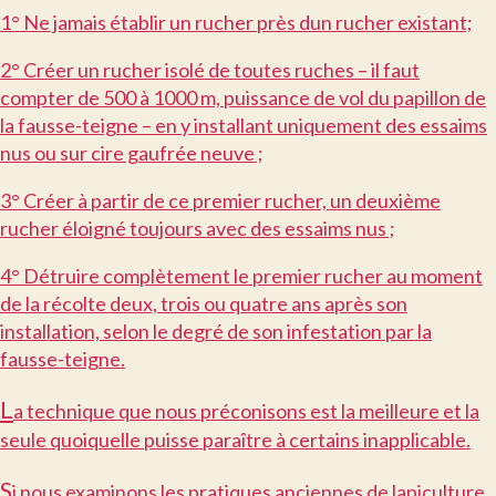
1° Ne jamais établir un rucher près dun rucher existant;
2° Créer un rucher isolé de toutes ruches – il faut
compter de 500 à 1000 m, puissance de vol du papillon de
la fausse-teigne – en y installant uniquement des essaims
nus ou sur cire gaufrée neuve ;
3° Créer à partir de ce premier rucher, un deuxième
rucher éloigné toujours avec des essaims nus ;
4° Détruire complètement le premier rucher au moment
de la récolte deux, trois ou quatre ans après son
installation, selon le degré de son infestation par la
fausse-teigne.
L
a technique que nous préconisons est la meilleure et la
seule quoiquelle puisse paraître à certains inapplicable.
S
i nous examinons les pratiques anciennes de lapiculture,