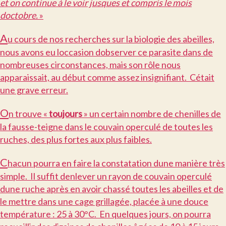
et on continue à le voir jusques et compris le mois
doctobre.
»
A
u cours de nos recherches sur la biologie des abeilles,
nous avons eu loccasion dobserver ce parasite dans de
nombreuses circonstances, mais son rôle nous
apparaissait, au début comme assez insignifiant. Cétait
une grave erreur.
O
n trouve «
toujours
» un certain nombre de chenilles de
la fausse-teigne dans le couvain operculé de toutes les
ruches, des plus fortes aux plus faibles.
C
hacun pourra en faire la constatation dune manière très
simple. Il suffit denlever un rayon de couvain operculé
dune ruche après en avoir chassé toutes les abeilles et de
le mettre dans une cage grillagée, placée à une douce
température : 25 à 30°C. En quelques jours, on pourra