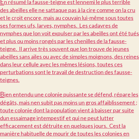
E
n résumé la fausse-teigne est lennemi le plus terrible
des abeilles elle ne sattaque pas à la cire comme on la cru
et le croit encore, mais au couvain lui-même sous toutes
ses formes ufs, larves, nymphes. Les cadavres de
nymphes que lon voit expulser par les abeilles ont été tués
et plus ou moins rongés par les chenilles de la fausse-
teigne. Il arrive très souvent que lon trouve de jeunes
abeilles sans ailes ou avec de simples moignons, des reines
dans leur cellule avec les mêmes lésions, toutes ces
perturbations sont le travail de destruction des fausse-
teignes.
B
ien entendu une colonie puissante se défend, répare les
dégâts, mais nen subit pas moins un gros affaiblissement ;
toute colonie dont la population vient à baisser par suite
dun essaimage intempestif et qui ne peut lutter
efficacement est détruite en quelques jours. Cest la
manière habituelle de mourir de toutes les colonies en