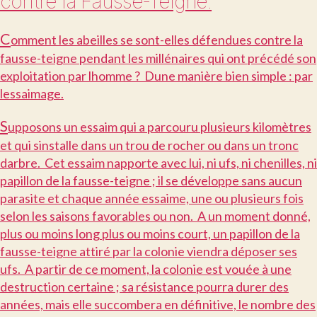
contre la Fausse-Teigne.
C
omment les abeilles se sont-elles défendues contre la
fausse-teigne pendant les millénaires qui ont précédé son
exploitation par lhomme ? Dune manière bien simple : par
lessaimage.
S
upposons un essaim qui a parcouru plusieurs kilomètres
et qui sinstalle dans un trou de rocher ou dans un tronc
darbre. Cet essaim napporte avec lui, ni ufs, ni chenilles, ni
papillon de la fausse-teigne ; il se développe sans aucun
parasite et chaque année essaime, une ou plusieurs fois
selon les saisons favorables ou non. A un moment donné,
plus ou moins long plus ou moins court, un papillon de la
fausse-teigne attiré par la colonie viendra déposer ses
ufs. A partir de ce moment, la colonie est vouée à une
destruction certaine ; sa résistance pourra durer des
années, mais elle succombera en définitive, le nombre des