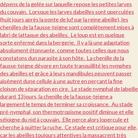
dépens de la gelée sur laquelle repose les petites larves
du couvain. Lorsque les larves dabeilles sont operculées
(huit jours après la ponte de luf par la reine abeille), les
chenilles de la fausse-teigne sont complètement mises à
labri de lattaque des abeilles. Le loup est en quelque
sorte enfermé dans la bergerie. Il y a là une adaptation
absolument étonnante, comme toutes celles que nous
constatons dun parasite à son hôte. La chenille de la
fausse-teigne dévore en toute tranquillité les nymphes
des abeilles et grâce à leurs mandibules peuvent passer
aisément dune cellule à une autre en perçant la fine
cloison de séparation en cire. Le stade nymphal de labeille
durant 13 jours, la chenille de la fausse-teigne a
largement le temps de terminer sa croissance. Au stade
pré-nymphal, son thermotropisme positif diminue et elle
séloigne du nid à couvain. Elle perce alors lopercule et
cherche à quitter la ruche. Ce stade est critique pour elle,
car les abeilles toujours attentives la massacrent très