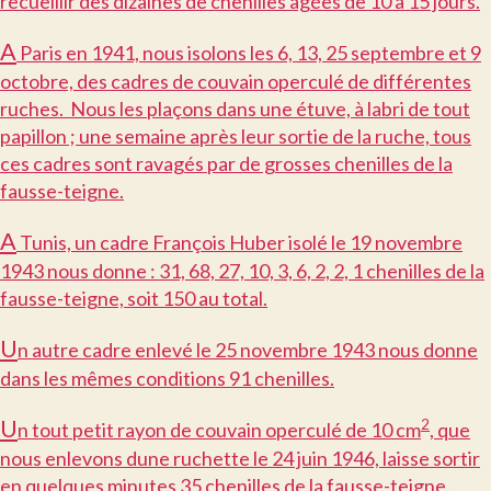
recueillir des dizaines de chenilles âgées de 10 à 15 jours.
A
Paris en 1941, nous isolons les 6, 13, 25 septembre et 9
octobre, des cadres de couvain operculé de différentes
ruches. Nous les plaçons dans une étuve, à labri de tout
papillon ; une semaine après leur sortie de la ruche, tous
ces cadres sont ravagés par de grosses chenilles de la
fausse-teigne.
A
Tunis, un cadre François Huber isolé le 19 novembre
1943 nous donne : 31, 68, 27, 10, 3, 6, 2, 2, 1 chenilles de la
fausse-teigne, soit 150 au total.
U
n autre cadre enlevé le 25 novembre 1943 nous donne
dans les mêmes conditions 91 chenilles.
U
2
n tout petit rayon de couvain operculé de 10 cm
, que
nous enlevons dune ruchette le 24 juin 1946, laisse sortir
en quelques minutes 35 chenilles de la fausse-teigne.