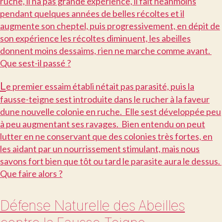
ruche, il na pas grande expérience, il fait néanmoins
pendant quelques années de belles récoltes et il
augmente son cheptel, puis progressivement, en dépit de
son expérience les récoltes diminuent, les abeilles
donnent moins dessaims, rien ne marche comme avant.
Que sest-il passé ?
L
e premier essaim établi nétait pas parasité, puis la
fausse-teigne sest introduite dans le rucher à la faveur
dune nouvelle colonie en ruche. Elle sest développée peu
à peu augmentant ses ravages. Bien entendu on peut
lutter en ne conservant que des colonies très fortes, en
les aidant par un nourrissement stimulant, mais nous
savons fort bien que tôt ou tard le parasite aura le dessus.
Que faire alors ?
Défense Naturelle des Abeilles