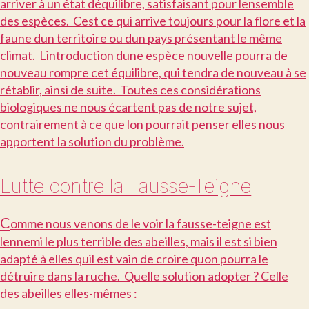
arriver à un état déquilibre, satisfaisant pour lensemble
des espèces. Cest ce qui arrive toujours pour la flore et la
faune dun territoire ou dun pays présentant le même
climat. Lintroduction dune espèce nouvelle pourra de
nouveau rompre cet équilibre, qui tendra de nouveau à se
rétablir, ainsi de suite. Toutes ces considérations
biologiques ne nous écartent pas de notre sujet,
contrairement à ce que lon pourrait penser elles nous
apportent la solution du problème.
Lutte contre la Fausse-Teigne
C
omme nous venons de le voir la fausse-teigne est
lennemi le plus terrible des abeilles, mais il est si bien
adapté à elles quil est vain de croire quon pourra le
détruire dans la ruche. Quelle solution adopter ? Celle
des abeilles elles-mêmes :