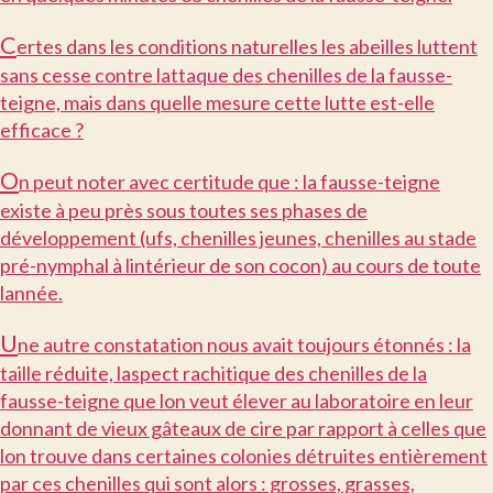
C
ertes dans les conditions naturelles les abeilles luttent
sans cesse contre lattaque des chenilles de la fausse-
teigne, mais dans quelle mesure cette lutte est-elle
efficace ?
O
n peut noter avec certitude que : la fausse-teigne
existe à peu près sous toutes ses phases de
développement (ufs, chenilles jeunes, chenilles au stade
pré-nymphal à lintérieur de son cocon) au cours de toute
lannée.
U
ne autre constatation nous avait toujours étonnés : la
taille réduite, laspect rachitique des chenilles de la
fausse-teigne que lon veut élever au laboratoire en leur
donnant de vieux gâteaux de cire par rapport à celles que
lon trouve dans certaines colonies détruites entièrement
par ces chenilles qui sont alors : grosses, grasses,