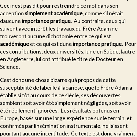
Ceci nest pas dit pour restreindre ce mot dans son
acception 
simplement académique
, comme sil nétait
daucune 
importance pratique
. Au contraire, ceux qui
suivent avec intérêt les travaux du Frère Adam ne
trouveront aucune dichotomie entre ce qui est
académique
 et ce qui est dune 
importance pratique
. Pour
ces contributions, deux universités, lune en Suède, lautre
en Angleterre, lui ont attribué le titre de Docteur en
Science.
C
est donc une chose bizarre quà propos de cette
susceptibilité de labeille à lacariose, que le Frère Adam a
établie si tôt au cours de ce siècle, ses découvertes
semblent soit avoir été simplement négligées, soit avoir
été réellement ignorées. Les résultats obtenus en
Europe, basés sur une large expérience sur le terrain, et
confirmés par linsémination instrumentale, ne laissent
pourtant aucune incertitude. Ce texte est donc vraiment