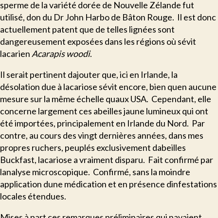
sperme de la variété dorée de Nouvelle Zélande fut
utilisé, don du Dr John Harbo de Bâton Rouge. Il est donc
actuellement patent que de telles lignées sont
dangereusement exposées dans les régions où sévit
lacarien
Acarapis woodi
.
I
l serait pertinent dajouter que, ici en Irlande, la
désolation due à lacariose sévit encore, bien quen aucune
mesure sur la même échelle quaux USA. Cependant, elle
concerne largement ces abeilles jaune lumineux qui ont
été importées, principalement en Irlande du Nord. Par
contre, au cours des vingt dernières années, dans mes
propres ruchers, peuplés exclusivement dabeilles
Buckfast, lacariose a vraiment disparu. Fait confirmé par
lanalyse microscopique. Confirmé, sans la moindre
application dune médication et en présence dinfestations
locales étendues.
M
ises à part ces remarques préliminaires qui navaient