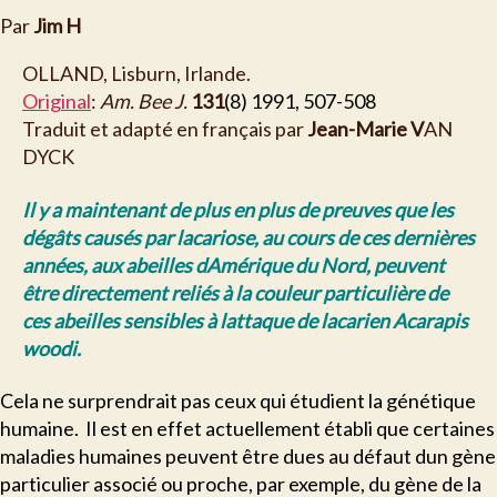
Par
Jim H
OLLAND
, Lisburn, Irlande.
Original
:
Am. Bee J.
131
(8) 1991, 507-508
Traduit et adapté en français par
Jean-Marie V
AN
D
YCK
Il y a maintenant de plus en plus de preuves que les
dégâts causés par lacariose, au cours de ces dernières
années, aux abeilles dAmérique du Nord, peuvent
être directement reliés à la couleur particulière de
ces abeilles sensibles à lattaque de lacarien Acarapis
woodi.
C
ela ne surprendrait pas ceux qui étudient la génétique
humaine. Il est en effet actuellement établi que certaines
maladies humaines peuvent être dues au défaut dun gène
particulier associé ou proche, par exemple, du gène de la