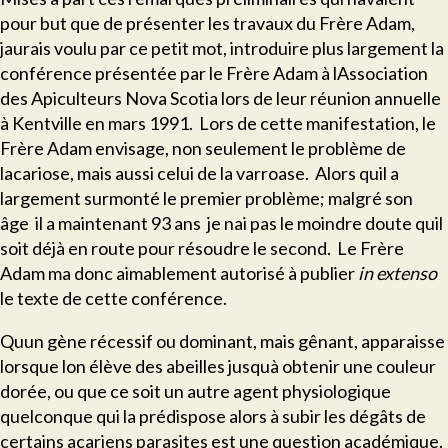
pour but que de présenter les travaux du Frère Adam,
jaurais voulu par ce petit mot, introduire plus largement la
conférence présentée par le Frère Adam à lAssociation
des Apiculteurs Nova Scotia lors de leur réunion annuelle
à Kentville en mars 1991. Lors de cette manifestation, le
Frère Adam envisage, non seulement le problème de
lacariose, mais aussi celui de la varroase. Alors quil a
largement surmonté le premier problème; malgré son
âge  il a maintenant 93 ans  je nai pas le moindre doute quil
soit déjà en route pour résoudre le second. Le Frère
Adam ma donc aimablement autorisé à publier
in extenso
le texte de cette conférence.
Q
uun gène récessif ou dominant, mais gênant, apparaisse
lorsque lon élève des abeilles jusquà obtenir une couleur
dorée, ou que ce soit un autre agent physiologique
quelconque qui la prédispose alors à subir les dégâts de
certains acariens parasites est une question académique.