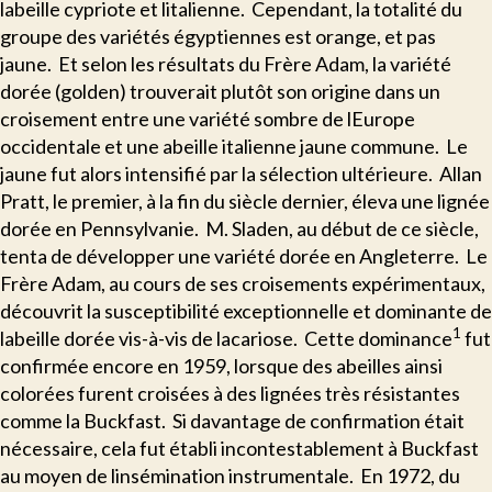
labeille cypriote et litalienne. Cependant, la totalité du
groupe des variétés égyptiennes est orange, et pas
jaune. Et selon les résultats du Frère Adam, la variété
dorée (golden) trouverait plutôt son origine dans un
croisement entre une variété sombre de lEurope
occidentale et une abeille italienne jaune commune. Le
jaune fut alors intensifié par la sélection ultérieure. Allan
Pratt, le premier, à la fin du siècle dernier, éleva une lignée
dorée en Pennsylvanie. M. Sladen, au début de ce siècle,
tenta de développer une variété dorée en Angleterre. Le
Frère Adam, au cours de ses croisements expérimentaux,
découvrit la susceptibilité exceptionnelle et dominante de
1
labeille dorée vis-à-vis de lacariose. Cette dominance
fut
confirmée encore en 1959, lorsque des abeilles ainsi
colorées furent croisées à des lignées très résistantes
comme la Buckfast. Si davantage de confirmation était
nécessaire, cela fut établi incontestablement à Buckfast
au moyen de linsémination instrumentale. En 1972, du