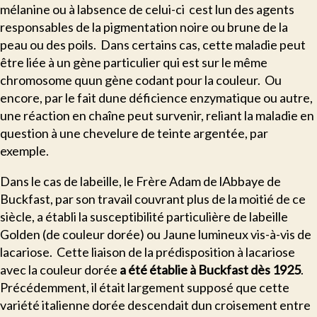
mélanine ou à labsence de celui-ci  cest lun des agents
responsables de la pigmentation noire ou brune de la
peau ou des poils. Dans certains cas, cette maladie peut
être liée à un gène particulier qui est sur le même
chromosome quun gène codant pour la couleur. Ou
encore, par le fait dune déficience enzymatique ou autre,
une réaction en chaîne peut survenir, reliant la maladie en
question à une chevelure de teinte argentée, par
exemple.
D
ans le cas de labeille, le Frère Adam de lAbbaye de
Buckfast, par son travail couvrant plus de la moitié de ce
siècle, a établi la susceptibilité particulière de labeille
Golden (de couleur dorée) ou Jaune lumineux vis-à-vis de
lacariose. Cette liaison de la prédisposition à lacariose
avec la couleur dorée
a été établie à Buckfast dès 1925
.
Précédemment, il était largement supposé que cette
variété italienne dorée descendait dun croisement entre