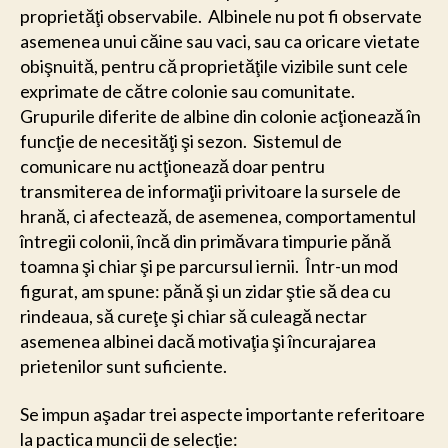
proprietăţi observabile. Albinele nu pot fi observate
asemenea unui căine sau vaci, sau ca oricare vietate
obişnuită, pentru că proprietăţile vizibile sunt cele
exprimate de către colonie sau comunitate.
Grupurile diferite de albine din colonie acţionează în
funcţie de necesităţi şi sezon. Sistemul de
comunicare nu actţionează doar pentru
transmiterea de informaţii privitoare la sursele de
hrană, ci afectează, de asemenea, comportamentul
întregii colonii, încă din primăvara timpurie pănă
toamna şi chiar şi pe parcursul iernii. Într-un mod
figurat, am spune: pănă şi un zidar ştie să dea cu
rindeaua, să cureţe şi chiar să culeagă nectar
asemenea albinei dacă motivaţia şi încurajarea
prietenilor sunt suficiente.
Se impun aşadar trei aspecte importante referitoare
la pactica muncii de selecţie: