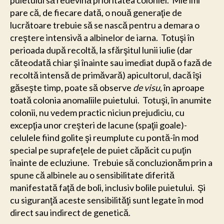
puietului să redevină prioritatea coloniei. Mie îmi
pare că, de fiecare dată, o nouă generaţie de
lucrătoare trebuie să se nască pentru a demara o
creştere intensivă a albinelor de iarna. Totuşi în
perioada după recoltă, la sfărşitul lunii iulie (dar
căteodată chiar şi înainte sau imediat după o fază de
recoltă intensă de primăvară) apicultorul, dacă îşi
găseşte timp, poate să observe
de visu
, în aproape
toată colonia anomaliile puietului. Totuşi, în anumite
colonii, nu vedem practic niciun prejudiciu, cu
excepţia unor creşteri de lacune (spaţii goale)-
celulele fiind golite şi reumplute cu pontă-în mod
special pe suprafeţele de puiet căpăcit cu puţin
înainte de ecluziune. Trebuie să concluzionăm prin a
spune că albinele au o sensibilitate diferită
manifestată faţă de boli, inclusiv bolile puietului. Şi
cu siguranţă aceste sensibilităţi sunt legate în mod
direct sau indirect de genetică.