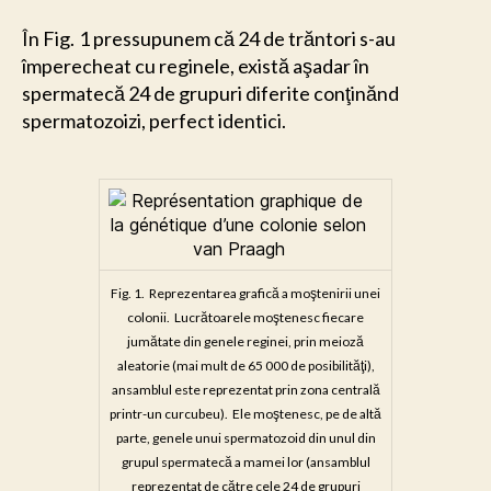
În Fig. 1 pressupunem că 24 de trăntori s-au
împerecheat cu reginele, există aşadar în
spermatecă 24 de grupuri diferite conţinănd
spermatozoizi, perfect identici.
Fig. 1. Reprezentarea grafică a moştenirii unei
colonii. Lucrătoarele moştenesc fiecare
jumătate din genele reginei, prin meioză
aleatorie (mai mult de 65 000 de posibilităţi),
ansamblul este reprezentat prin zona centrală
printr-un curcubeu). Ele moştenesc, pe de altă
parte, genele unui spermatozoid din unul din
grupul spermatecă a mamei lor (ansamblul
reprezentat de către cele 24 de grupuri