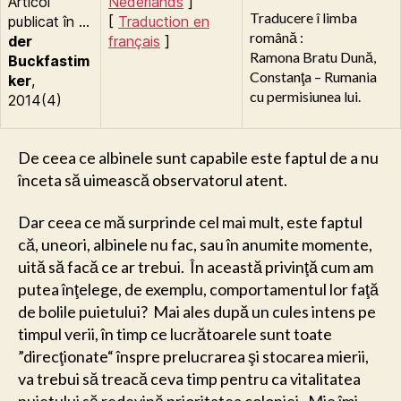
Articol
Nederlands
]
Traducere î limba
publicat în …
[
Traduction en
română :
der
français
]
Ramona
Bratu Dună
,
Buckfastim
Constanţa – Rumania
ker
,
cu permisiunea lui.
2014(4)
De ceea ce albinele sunt capabile este faptul de a nu
înceta să uimească observatorul atent.
Dar ceea ce mă surprinde cel mai mult, este faptul
că, uneori, albinele nu fac, sau în anumite momente,
uită să facă ce ar trebui. În această privinţă cum am
putea înţelege, de exemplu, comportamentul lor faţă
de bolile puietului? Mai ales după un cules intens pe
timpul verii, în timp ce lucrătoarele sunt toate
”direcţionate“ înspre prelucrarea şi stocarea mierii,
va trebui să treacă ceva timp pentru ca vitalitatea