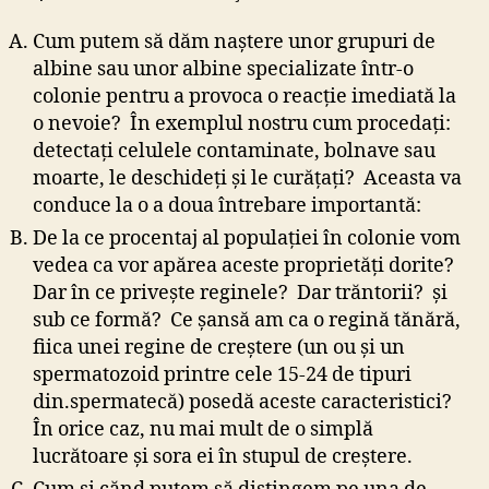
Cum putem să dăm naştere unor grupuri de
albine sau unor albine specializate într-o
colonie pentru a provoca o reacţie imediată la
o nevoie? În exemplul nostru cum procedaţi:
detectaţi celulele contaminate, bolnave sau
moarte, le deschideţi şi le curăţaţi? Aceasta va
conduce la o a doua întrebare importantă:
De la ce procentaj al populaţiei în colonie vom
vedea ca vor apărea aceste proprietăţi dorite?
Dar în ce priveşte reginele? Dar trăntorii? şi
sub ce formă? Ce şansă am ca o regină tănără,
fiica unei regine de creştere (un ou şi un
spermatozoid printre cele 15-24 de tipuri
din.spermatecă) posedă aceste caracteristici?
În orice caz, nu mai mult de o simplă
lucrătoare şi sora ei în stupul de creştere.