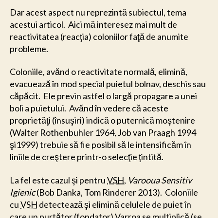
Dar acest aspect nu reprezintă subiectul, tema
acestui articol. Aici mă interesez mai mult de
reactivitatea (reacţia) coloniilor faţă de anumite
probleme.
Coloniile, avănd o reactivitate normală, elimină,
evacuează în mod special puietul bolnav, deschis sau
căpăcit. Ele previn astfel o largă propagare a unei
boli a puietului. Avănd în vedere că aceste
proprietăţi (însuşiri) indică o puternică moştenire
(Walter Rothenbuhler 1964, Job van Praagh 1994
şi1999) trebuie să fie posibil să le intensificăm în
liniile de creştere printr-o selecţie ţintită.
La fel este cazul şi pentru
VSH
,
Varooua Sensitiv
Igienic
(Bob Danka, Tom Rinderer 2013). Coloniile
cu
VSH
detectează şi elimină celulele de puiet în
care un purtător (fondator) Varroa se multiplică (se