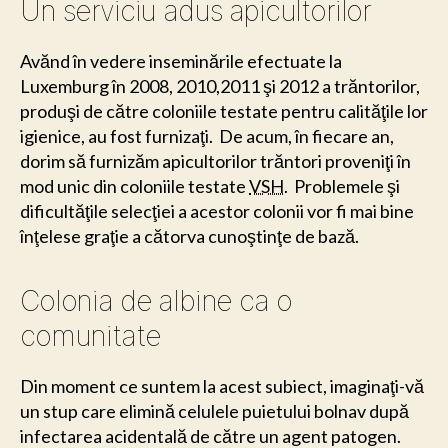
Un serviciu adus apicultorilor
Avănd în vedere inseminările efectuate la
Luxemburg în 2008, 2010,2011 şi 2012 a trăntorilor,
produşi de către coloniile testate pentru calităţile lor
igienice, au fost furnizaţi. De acum, în fiecare an,
dorim să furnizăm apicultorilor trăntori proveniţi în
mod unic din coloniile testate
VSH
. Problemele şi
dificultăţile selecţiei a acestor colonii vor fi mai bine
înţelese graţie a cătorva cunoştinţe de bază.
Colonia de albine ca o
comunitate
Din moment ce suntem la acest subiect, imaginaţi-vă
un stup care elimină celulele puietului bolnav după
infectarea acidentală de către un agent patogen.