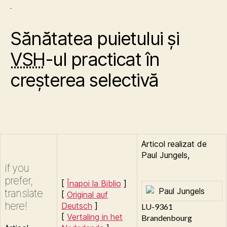
Sănătatea puietului şi
VSH
-ul practicat în
creşterea selectivă
Articol realizat de
Paul
Jungels
,
if you
prefer,
[
Înapoi la Biblio
]
translate
[
Original auf
here!
Deutsch
]
LU-9361
[
Vertaling in het
Brandenbourg