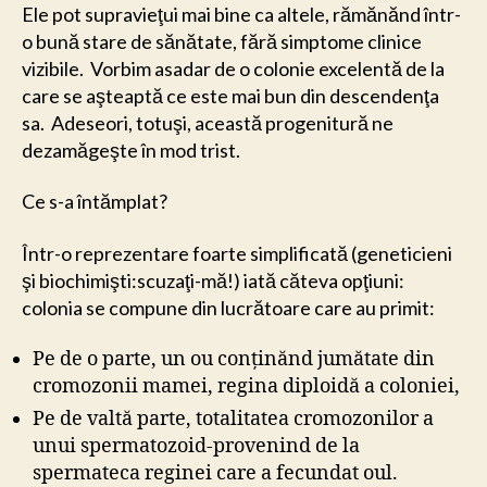
Ele pot supravieţui mai bine ca altele, rămănănd într-
o bună stare de sănătate, fără simptome clinice
vizibile. Vorbim asadar de o colonie excelentă de la
care se aşteaptă ce este mai bun din descendenţa
sa. Adeseori, totuşi, această progenitură ne
dezamăgeşte în mod trist.
Ce s-a întămplat?
Într-o reprezentare foarte simplificată (geneticieni
şi biochimişti:scuzaţi-mă!) iată căteva opţiuni:
colonia se compune din lucrătoare care au primit:
Pe de o parte, un ou conţinănd jumătate din
cromozonii mamei, regina diploidă a coloniei,
Pe de valtă parte, totalitatea cromozonilor a
unui spermatozoid-provenind de la
spermateca reginei care a fecundat oul.