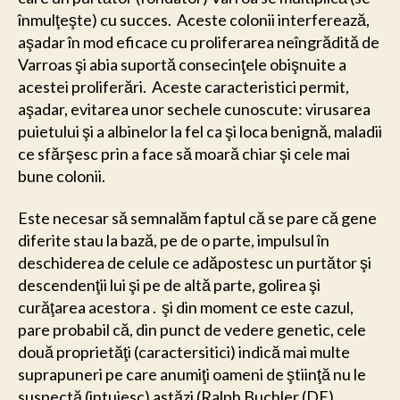
înmulţeşte) cu succes. Aceste colonii interferează,
aşadar în mod eficace cu proliferarea neîngrădită de
Varroas şi abia suportă consecinţele obişnuite a
acestei proliferări. Aceste caracteristici permit,
aşadar, evitarea unor sechele cunoscute: virusarea
puietului şi a albinelor la fel ca şi loca benignă, maladii
ce sfărşesc prin a face să moară chiar şi cele mai
bune colonii.
Este necesar să semnalăm faptul că se pare că gene
diferite stau la bază, pe de o parte, impulsul în
deschiderea de celule ce adăpostesc un purtător şi
descendenţii lui şi pe de altă parte, golirea şi
curăţarea acestora . şi din moment ce este cazul,
pare probabil că, din punct de vedere genetic, cele
două proprietăţi (caractersitici) indică mai multe
suprapuneri pe care anumiţi oameni de ştiinţă nu le
suspectă (intuiesc) astăzi (Ralph Buchler (DE)