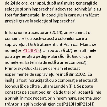
de 24 de ore. dar apoi, după mai multe generaţii de
selecţie şi prin împerecheri adecvate, schimbările au
fost fundamentale. În condiţiile în care nu am făcut
greşeli grave în selecţie şi împerecheri.
In luna iunie a acestui an (2014), am examinat o
combinare ( cu back-cross) a coloniilor care a
supravieţuit fără tratament anti-Varroa. Mama se
numeşte
P114(PJ)
şi am putut să obţinem ultimele
patru generaţii a pedigri-ului său făcănd clic pe
numele ei. Este linia directă a unei combinaţii
Primorsky-Buckfast pe care am efectuat
experimente de supravieţuire încă din 2002. Ea
însăşi a fost încrucişată cu o combinaţie efectuată
(condusă) de către Juhani Lundén (FI). Se poate
constata pe acest pedigrii că de trei ori, această linie
a primit, în mod recent, prin înseminare, sperma unor
trăntori aleşi în colonii igienice (P113H şiP216H).