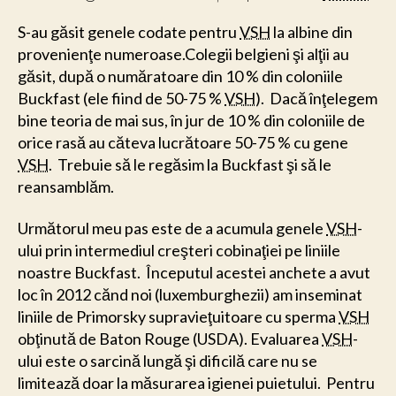
S-au găsit genele codate pentru
VSH
la albine din
provenienţe numeroase.Colegii belgieni şi alţii au
găsit, după o număratoare din 10 % din coloniile
Buckfast (ele fiind de 50-75 %
VSH
). Dacă înţelegem
bine teoria de mai sus, în jur de 10 % din coloniile de
orice rasă au căteva lucrătoare 50-75 % cu gene
VSH
. Trebuie să le regăsim la Buckfast şi să le
reansamblăm.
Următorul meu pas este de a acumula genele
VSH
-
ului prin intermediul creşteri cobinaţiei pe liniile
noastre Buckfast. Începutul acestei anchete a avut
loc în 2012 cănd noi (luxemburghezii) am inseminat
liniile de Primorsky supravieţuitoare cu sperma
VSH
obţinută de Baton Rouge (USDA). Evaluarea
VSH
-
ului este o sarcină lungă şi dificilă care nu se
limitează doar la măsurarea igienei puietului. Pentru