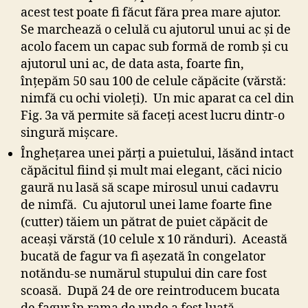
acest test poate fi făcut făra prea mare ajutor.
Se marchează o celulă cu ajutorul unui ac şi de
acolo facem un capac sub formă de romb şi cu
ajutorul uni ac, de data asta, foarte fin,
înţepăm 50 sau 100 de celule căpăcite (vărstă:
nimfă cu ochi violeţi). Un mic aparat ca cel din
Fig. 3a vă permite să faceţi acest lucru dintr-o
singură mişcare.
Îngheţarea unei părţi a puietului, lăsănd intact
căpăcitul fiind şi mult mai elegant, căci nicio
gaură nu lasă să scape mirosul unui cadavru
de nimfă. Cu ajutorul unei lame foarte fine
(cutter) tăiem un pătrat de puiet căpăcit de
aceaşi vărstă (10 celule x 10 rănduri). Această
bucată de fagur va fi aşezată în congelator
notăndu-se numărul stupului din care fost
scoasă. După 24 de ore reintroducem bucata