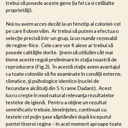
trebui să posede aceste gene (la fel ca si celălalte
proprietăţi).
Noi nu avem acces decăt la un fenotip al coloniei-cel
pe care îl observăm. Ar trebui să putem a efectua o
selecţie precisă într-un grup, la un număr rezonabil
de regine-fiice. Cele care vor fi alese ar trebui să
posede calităţile dorite. ţinem să utilizăm căt mai
biene aceste reguli preliminare în staţia noastră de
reproducere (Fig.2). În acestă staţie avem avantajul
ca toate coloniile să fie examinate în condiţii externe,
climatice, şi psihologice identice (nuclei de
fecundare alcătuiţi din 5 ½ rame Dadant). Acest
lucru creşte în mod natural relevanţa rezultatelor
testelor de igienă. Pentru a obţine un rezultat
semnificativ trebuie, bineînţeles, continuat cu
testele cel puţin şase săptămăni după începutul
pontei tinerei regine – în acel moment aproape toate