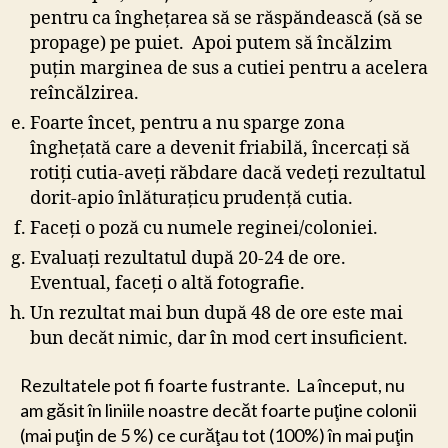
pentru ca îngheţarea să se răspăndească (să se
propage) pe puiet. Apoi putem să încălzim
puţin marginea de sus a cutiei pentru a acelera
reîncălzirea.
Foarte încet, pentru a nu sparge zona
îngheţată care a devenit friabilă, încercaţi să
rotiţi cutia-aveţi răbdare dacă vedeţi rezultatul
dorit-apio înlăturaţicu prudenţă cutia.
Faceţi o poză cu numele reginei/coloniei.
Evaluaţi rezultatul după 20-24 de ore.
Eventual, faceţi o altă fotografie.
Un rezultat mai bun după 48 de ore este mai
bun decăt nimic, dar în mod cert insuficient.
Rezultatele pot fi foarte fustrante. La început, nu
am găsit în liniile noastre decăt foarte puţine colonii
(mai puţin de 5 %) ce curăţau tot (100%) în mai puţin