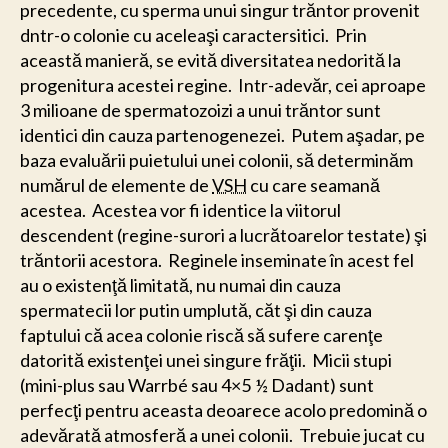
precedente, cu sperma unui singur trăntor provenit
dntr-o colonie cu aceleaşi caractersitici. Prin
această manieră, se evită diversitatea nedorită la
progenitura acestei regine. Intr-adevăr, cei aproape
3 milioane de spermatozoizi a unui trăntor sunt
identici din cauza partenogenezei. Putem aşadar, pe
baza evaluării puietului unei colonii, să determinăm
numărul de elemente de
VSH
cu care seamană
acestea. Acestea vor fi identice la viitorul
descendent (regine-surori a lucrătoarelor testate) şi
trăntorii acestora. Reginele inseminate în acest fel
au o existenţă limitată, nu numai din cauza
spermatecii lor putin umplută, căt şi din cauza
faptului că acea colonie riscă să sufere carenţe
datorită existenţei unei singure frăţii. Micii stupi
(mini-plus sau Warrbé sau 4×5 ½ Dadant) sunt
perfecţi pentru aceasta deoarece acolo predomină o
adevărată atmosferă a unei colonii. Trebuie jucat cu