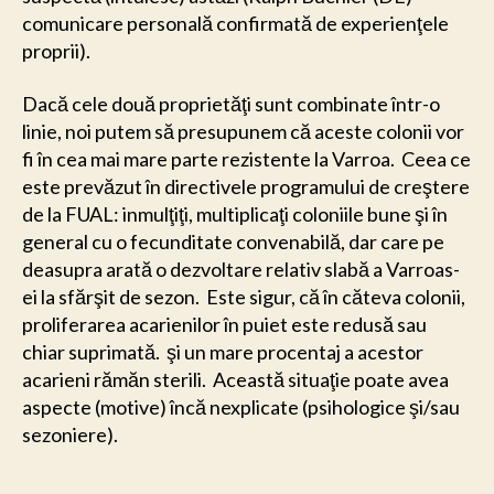
comunicare personală confirmată de experienţele
proprii).
Dacă cele două proprietăţi sunt combinate într-o
linie, noi putem să presupunem că aceste colonii vor
fi în cea mai mare parte rezistente la Varroa. Ceea ce
este prevăzut în directivele programului de creştere
de la FUAL: inmulţiţi, multiplicaţi coloniile bune şi în
general cu o fecunditate convenabilă, dar care pe
deasupra arată o dezvoltare relativ slabă a Varroas-
ei la sfărşit de sezon. Este sigur, că în căteva colonii,
proliferarea acarienilor în puiet este redusă sau
chiar suprimată. şi un mare procentaj a acestor
acarieni rămăn sterili. Această situaţie poate avea
aspecte (motive) încă nexplicate (psihologice şi/sau
sezoniere).