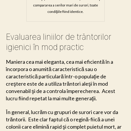
compararea a serilor mari de surori, toate
condiţiile fiind identice.
Evaluarea liniilor de trăntorilor
igienici în mod practic
Maniera cea mai eleganta, cea mai eficientă în a
încorpora o anumită caracteristică sau o
caracteristică particulară într-o populaţie de
creştere este de a utiliza trăntori aleşi în mod
convenabil şi de a controla împerecherea. Acest
lucru fiind repetat la mai multe generaţii.
În general, lucrăm cu grupuri de surori care vor da
trăntorii. Este clar faptul că o regină-fiică a unei
colonii care elimină rapid şi complet puietul mort, ar