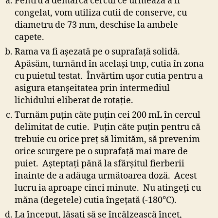
Pentru a demarca cercul ce urmează a fi
congelat, vom utiliza cutii de conserve, cu
diametru de 73 mm, deschise la ambele
capete.
Rama va fi aşezată pe o suprafaţă solidă.
Apăsăm, turnănd în acelaşi tmp, cutia în zona
cu puietul testat. Învărtim uşor cutia pentru a
asigura etanşeitatea prin intermediul
lichidului eliberat de rotaţie.
Turnăm puţin căte puţin cei 200 mL în cercul
delimitat de cutie. Puţin căte puţin pentru că
trebuie cu orice preţ să limităm, să prevenim
orice scurgere pe o suprafaţă mai mare de
puiet. Aşteptaţi pănă la sfărşitul fierberii
înainte de a adăuga următoarea doză. Acest
lucru ia aproape cinci minute. Nu atingeţi cu
măna (degetele) cutia îngeţată (-180°C).
La început, lăsaţi să se încălzească încet,