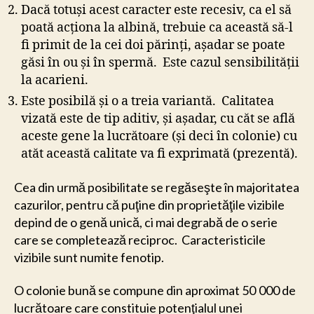
Dacă totuşi acest caracter este recesiv, ca el să
poată acţiona la albină, trebuie ca această să-l
fi primit de la cei doi părinţi, aşadar se poate
găsi în ou şi în spermă. Este cazul sensibilităţii
la acarieni.
Este posibilă şi o a treia variantă. Calitatea
vizată este de tip aditiv, şi aşadar, cu căt se află
aceste gene la lucrătoare (şi deci în colonie) cu
atăt această calitate va fi exprimată (prezentă).
Cea din urmă posibilitate se regăseşte în majoritatea
cazurilor, pentru că puţine din proprietăţile vizibile
depind de o genă unică, ci mai degrabă de o serie
care se completează reciproc. Caracteristicile
vizibile sunt numite fenotip.
O colonie bună se compune din aproximat 50 000 de
lucrătoare care constituie potenţialul unei