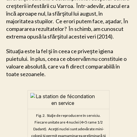
creşterii infestării cu Varroa. Într-adevăr, atacul era
încă aproape nul, la sfărşitul lui august, în
majoritatea stupilor. Ce erori putem face, aşadar, În
compararea rezultatelor? În schimb, am cunoscut
extrema opusă la sfărşitul acestei veri (2014).
Situaţia este la fel şi în ceea ce priveşte igiena
puietului. în plus, ceea ce observăm nu constituie o
valoare absolută, care va fi direct comparabilă în
toate sezoanele.
Fig. 2. Staţie de reproducere în serviciu.
Fiecare unitate are 4 nuclei (4×5 rame 1/2
Dadant). Aceşti nuclei sunt adevărate mini-
colonii şi permit examaminarea preliminară şi