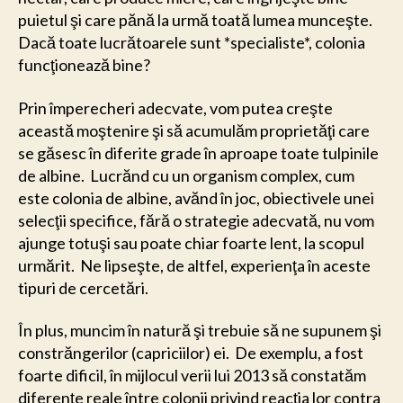
puietul şi care pănă la urmă toată lumea munceşte.
Dacă toate lucrătoarele sunt *specialiste*, colonia
funcţionează bine?
Prin împerecheri adecvate, vom putea creşte
această moştenire şi să acumulăm proprietăţi care
se găsesc în diferite grade în aproape toate tulpinile
de albine. Lucrănd cu un organism complex, cum
este colonia de albine, avănd în joc, obiectivele unei
selecţii specifice, fără o strategie adecvată, nu vom
ajunge totuşi sau poate chiar foarte lent, la scopul
urmărit. Ne lipseşte, de altfel, experienţa în aceste
tipuri de cercetări.
În plus, muncim în natură şi trebuie să ne supunem şi
constrăngerilor (capriciilor) ei. De exemplu, a fost
foarte dificil, în mijlocul verii lui 2013 să constatăm
diferenţe reale între colonii privind reacţia lor contra