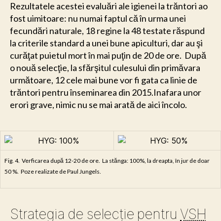
Rezultatele acestei evaluări ale igienei la trăntori ao
fost uimitoare: nu numai faptul că în urma unei
fecundări naturale, 18 regine la 48 testate răspund
la criterile standard a unei bune apiculturi, dar au şi
curăţat puietul mort în mai puţin de 20 de ore. După
o nouă selecţie, la sfărşitul culesului din primăvara
următoare, 12 cele mai bune vor fi gata ca linie de
trăntori pentru înseminarea din 2015.Inafara unor
erori grave, nimic nu se mai arată de aici încolo.
Fig. 4. Verficarea după 12-20 de ore. La stănga: 100%, la dreapta, în jur de doar
50 %. Poze realizate de Paul Jungels.
Strategia de selecţie pentru
VSH