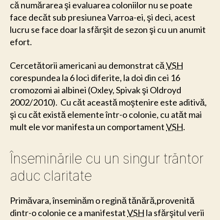
că numărarea şi evaluarea coloniilor nu se poate
face decăt sub presiunea Varroa-ei, şi deci, acest
lucru se face doar la sfărşit de sezon şi cu un anumit
efort.
Cercetătorii americani au demonstrat că
VSH
corespundea la 6 loci diferite, la doi din cei 16
cromozomi ai albinei (Oxley, Spivak şi Oldroyd
2002/2010). Cu căt această moştenire este aditivă,
şi cu căt există elemente într-o colonie, cu atăt mai
mult ele vor manifesta un comportament
VSH
.
Înseminările cu un singur trăntor
aduc claritate
Primăvara, înseminăm o regină tănără,provenită
dintr-o colonie ce a manifestat
VSH
la sfărşitul verii