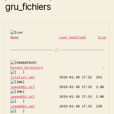
gru_fichiers
Name
Last modified
Size
D
Parent Directory
filelist.xml
image001.gif
image002.gif
item0001.xml