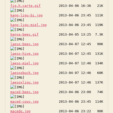
fig.h.carte.gif
kang-ligu-bi.jpg
kang-ligu-miel.jpg
kenya-bees.gif
laeso-bees.jpg
laeso-hive.jpg
laeso-miel.jpg
laesoxbuck.jpg
laesoxligu.jpg
maced-bees.jpg
maced-couv.jpg
macedo.jpg