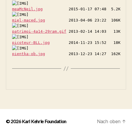
meaMcNeil.jpg
miel-maced.jpg
patrimoi-4a14-29ram.gif
picoteur-BLL.jpg
pientka-ob.jpg
© 2026
Karl Kehrle Foundation
Nach oben
↑