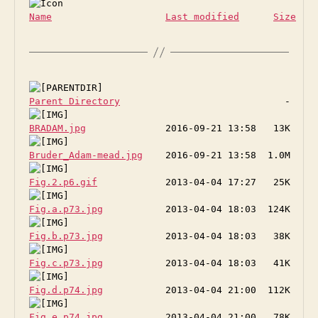
Name
Last modified
Size
D
Parent Directory
BRADAM.jpg
Bruder_Adam-mead.jpg
Fig.2.p6.gif
Fig.a.p73.jpg
Fig.b.p73.jpg
Fig.c.p73.jpg
Fig.d.p74.jpg
Fig.e.p74.jpg