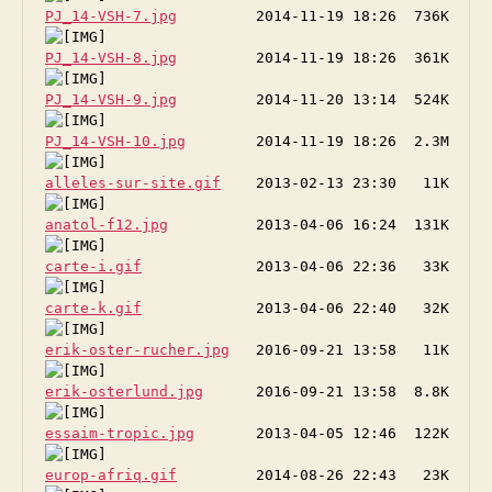
PJ_14-VSH-7.jpg
PJ_14-VSH-8.jpg
PJ_14-VSH-9.jpg
PJ_14-VSH-10.jpg
alleles-sur-site.gif
anatol-f12.jpg
carte-i.gif
carte-k.gif
erik-oster-rucher.jpg
erik-osterlund.jpg
essaim-tropic.jpg
europ-afriq.gif