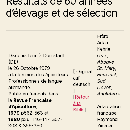
Résultats de 60 années
d’élevage et de sélection
Frère
Adam
Kehrle,
Discours tenu à Dornstadt
,
O.S.B.
(DE)
Abbaye
le 26 Octobre 1979
St. Mary,
[ Original
à la Réunion des Apiculteurs
Buckfast,
auf
Professionnels de langue
Sud
deutsch
allemande.
Devon,
]
Publié en français dans
Angleterre
[
Retour
la
Revue Française
à la
d’Apiculture
,
Adaptation
Biblio
]
1979
p562-563 et
française
1980
p26, 146-147, 307-
Raymond
308 & 359-360
Zimmer