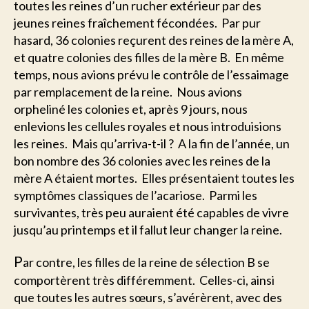
toutes les reines d’un rucher extérieur par des
jeunes reines fraîchement fécondées. Par pur
hasard, 36 colonies reçurent des reines de la mère A,
et quatre colonies des filles de la mère B. En même
temps, nous avions prévu le contrôle de l’essaimage
par remplacement de la reine. Nous avions
orpheliné les colonies et, après 9 jours, nous
enlevions les cellules royales et nous introduisions
les reines. Mais qu’arriva-t-il ? A la fin de l’année, un
bon nombre des 36 colonies avec les reines de la
mère A étaient mortes. Elles présentaient toutes les
symptômes classiques de l’acariose. Parmi les
survivantes, très peu auraient été capables de vivre
jusqu’au printemps et il fallut leur changer la reine.
P
ar contre, les filles de la reine de sélection B se
comportèrent très différemment. Celles-ci, ainsi
que toutes les autres sœurs, s’avérèrent, avec des