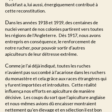
Buckfast a, lui aussi, énergiquement contribué à
cette reconstitution.
D
ans les années 1918 et 1919, des centaines de
nuclei venant de nos colonies partirent vers toutes
les régions de l’Angleterre. Dès 1917, nous avons
entrepris en conséquence, le renforcement de
notre rucher, pour pouvoir sortir d’autres
apiculteurs de leur détresse extrême.
C
omme je l’ai déjà indiqué, toutes les ruches
n’avaient pas succombé à l’acariose dans les ruchers
du monastère et cela grâce aux races étrangères qui
y furent importées et introduites. Cette réalité
influença nos efforts en apiculture de manière
décisive. Les coups du sort que l’apiculture anglaise
et nous-mêmes avions dû encaisser montraient
nettement qu’en élevage et en sélection il est bon