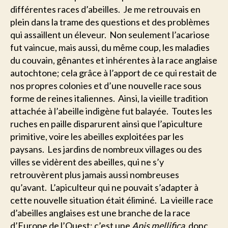
différentes races d’abeilles. Je me retrouvais en
plein dans la trame des questions et des problèmes
qui assaillent un éleveur. Non seulement l’acariose
fut vaincue, mais aussi, du même coup, les maladies
du couvain, gênantes et inhérentes à la race anglaise
autochtone; cela grâce à l’apport de ce qui restait de
nos propres colonies et d’une nouvelle race sous
forme de reines italiennes. Ainsi, la vieille tradition
attachée à l’abeille indigène fut balayée. Toutes les
ruches en paille disparurent ainsi que l’apiculture
primitive, voire les abeilles exploitées par les
paysans. Les jardins de nombreux villages ou des
villes se vidèrent des abeilles, qui ne s’y
retrouvèrent plus jamais aussi nombreuses
qu’avant. L’apiculteur qui ne pouvait s’adapter à
cette nouvelle situation était éliminé. La vieille race
d’abeilles anglaises est une branche de la race
d’Europe de l’Ouest; c’est une
Apis mellifica
, donc