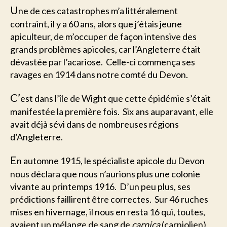
U
ne de ces catastrophes m’a littéralement
contraint, il y a 60 ans, alors que j’étais jeune
apiculteur, de m’occuper de façon intensive des
grands problèmes apicoles, car l’Angleterre était
dévastée par l’acariose. Celle-ci commença ses
ravages en 1914 dans notre comté du Devon.
C’
est dans l’île de Wight que cette épidémie s’était
manifestée la première fois. Six ans auparavant, elle
avait déjà sévi dans de nombreuses régions
d’Angleterre.
E
n automne 1915, le spécialiste apicole du Devon
nous déclara que nous n’aurions plus une colonie
vivante au printemps 1916. D’un peu plus, ses
prédictions faillirent être correctes. Sur 46 ruches
mises en hivernage, il nous en resta 16 qui, toutes,
avaient un mélange de sang de
carnica
(carniolien)