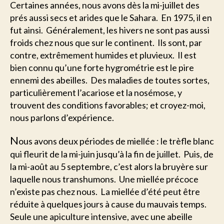
Certaines années, nous avons dès la mi-juillet des
prés aussi secs et arides que le Sahara. En 1975, il en
fut ainsi. Généralement, les hivers ne sont pas aussi
froids chez nous que sur le continent. Ils sont, par
contre, extrêmement humides et pluvieux. Il est
bien connu qu’une forte hygrométrie est le pire
ennemi des abeilles. Des maladies de toutes sortes,
particulièrement l’acariose et la nosémose, y
trouvent des conditions favorables; et croyez-moi,
nous parlons d’expérience.
N
ous avons deux périodes de miellée : le trèfle blanc
qui fleurit de la mi-juin jusqu’à la fin de juillet. Puis, de
la mi-août au 5 septembre, c’est alors la bruyère sur
laquelle nous transhumons. Une miellée précoce
n’existe pas chez nous. La miellée d’été peut être
réduite à quelques jours à cause du mauvais temps.
Seule une apiculture intensive, avec une abeille