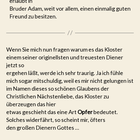
erlaubt in
Bruder Adam, weit vor allem, einen einmalig guten
Freund zu besitzen.
Wenn Sie mich nun fragen warum es das Kloster
einem seiner originellsten und treuesten Diener
jetzt so
ergehen läßt, werde ich sehr traurig. Ja ich fühle
mich sogar mitschuldig, weil es mir nicht gelungen ist
im Namen dieses so schönen Glaubens der
Christlichen Nächstenliebe, das Kloster zu
überzeugen das hier
etwas geschieht das eine Art
Opfer
bedeutet.
Solches widerfährt, so scheint mir, öfters
den großen Dienern Gottes …