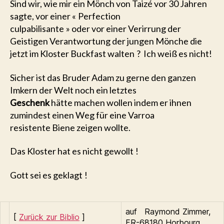
Sind wir, wie mir ein Mönch von Taizé vor 30 Jahren
sagte, vor einer « Perfection
culpabilisante » oder vor einer Verirrung der
Geistigen Verantwortung der jungen Mönche die
jetzt im Kloster Buckfast walten ? Ich weiß es nicht
!
Sicher ist das Bruder Adam zu gerne den ganzen
Imkern der Welt noch ein letztes
Geschenk
hätte machen wollen indem er ihnen
zumindest einen Weg für eine Varroa
resistente Biene zeigen wollte.
Das Kloster hat es nicht gewollt !
Gott sei es geklagt !
auf
Raymond
Zimmer
,
[
Zurück zur Biblio
]
FR-68180 Horbourg