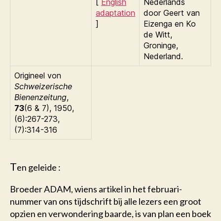
[
English
Nederlands
adaptation
door Geert van
]
Eizenga en
Ko
de Witt
,
Groninge,
Nederland.
Origineel von
Schweizerische
Bienenzeitung
,
73
(6 & 7), 1950,
(6):267-273,
(7):314-316
T
en geleide :
Broeder ADAM, wiens artikel in het februari-
nummer van ons tijdschrift bij alle lezers een groot
opzien en verwondering baarde, is van plan een boek