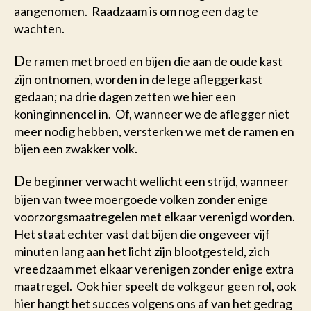
aangenomen. Raadzaam is om nog een dag te
wachten.
D
e ramen met broed en bijen die aan de oude kast
zijn ontnomen, worden in de lege afleggerkast
gedaan; na drie dagen zetten we hier een
koninginnencel in. Of, wanneer we de aflegger niet
meer nodig hebben, versterken we met de ramen en
bijen een zwakker volk.
D
e beginner verwacht wellicht een strijd, wanneer
bijen van twee moergoede volken zonder enige
voorzorgsmaatregelen met elkaar verenigd worden.
Het staat echter vast dat bijen die ongeveer vijf
minuten lang aan het licht zijn blootgesteld, zich
vreedzaam met elkaar verenigen zonder enige extra
maatregel. Ook hier speelt de volkgeur geen rol, ook
hier hangt het succes volgens ons af van het gedrag