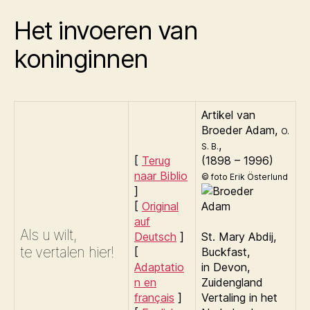
Het invoeren van
koninginnen
Artikel van
Broeder
Adam,
O.
,
S. B.
[
Terug
(1898 – 1996)
naar Biblio
© foto Erik Österlund
]
[
Original
auf
Als u wilt,
Deutsch
]
St. Mary Abdij,
te vertalen hier!
[
Buckfast,
Adaptatio
in Devon,
n en
Zuidengland
français
]
Vertaling in het