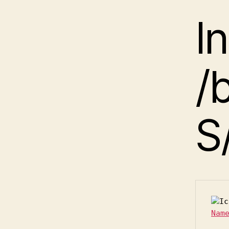
I
/
S
Nam