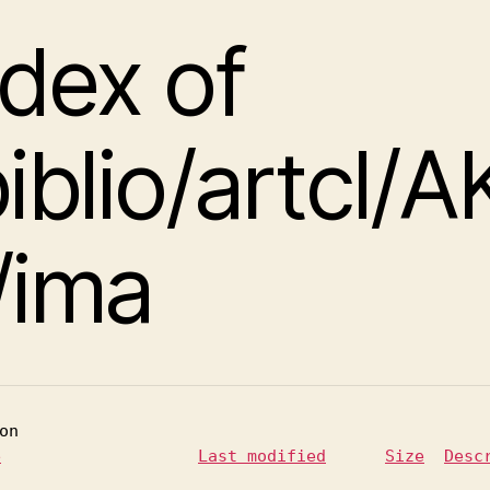
ndex of
biblio/artcl/A
/ima
e
Last modified
Size
Desc