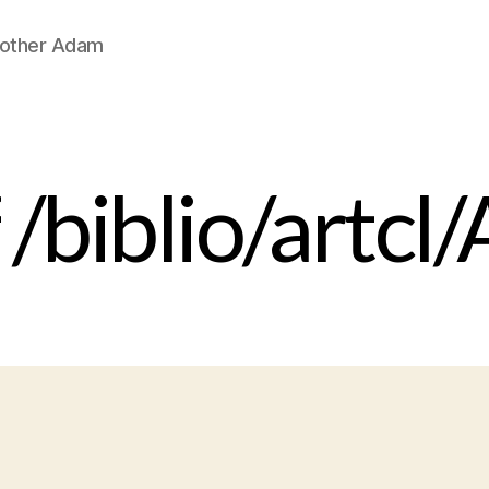
Brother Adam
 /biblio/artc